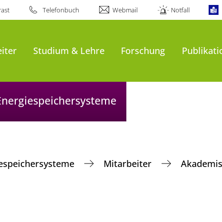
ast
Telefonbuch
Webmail
Notfall
iter
Studium & Lehre
Forschung
Publikat
 Energiespeichersysteme
giespeichersysteme
Mitarbeiter
Akademis