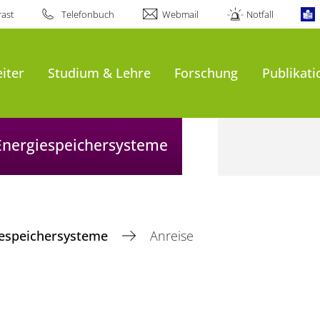
ast
Telefonbuch
Webmail
Notfall
iter
Studium & Lehre
Forschung
Publikat
 Energiespeichersysteme
giespeichersysteme
Anreise