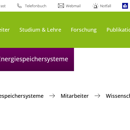
ast
Telefonbuch
Webmail
Notfall
iter
Studium & Lehre
Forschung
Publikat
 Energiespeichersysteme
giespeichersysteme
Mitarbeiter
Wissensch